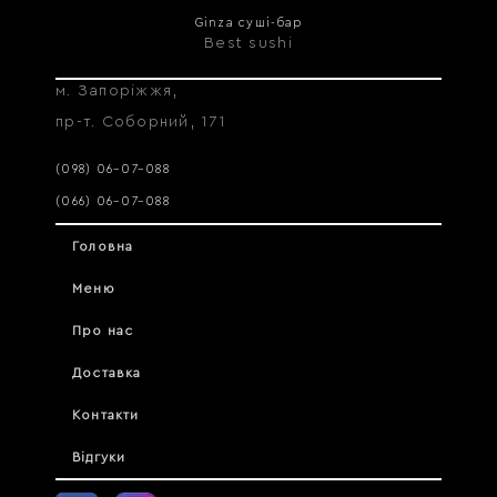
Ginza суші-бар
Best sushi
м. Запоріжжя,
пр-т. Соборний, 171
(098) 06–07–088
(066) 06–07–088
Головна
Меню
Про нас
Доставка
Контакти
Відгуки