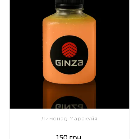
Лимонад Маракуйя
150
грн.