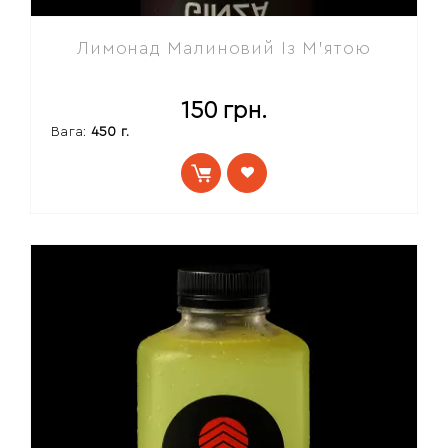
Лимонад Малиновий Із М'ятою
150
грн.
Вага:
450 г.