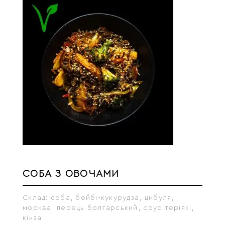
СОБА З ОВОЧАМИ
Склад:
соба, бейбі-кукурудза, цибуля,
морква, перець болгарський, соус теріякі,
кінза