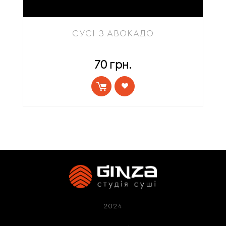
СУСІ З АВОКАДО
70
грн.
2024