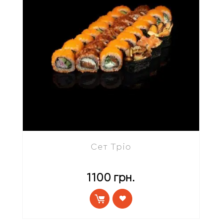
Сет Тріо
1100
грн.