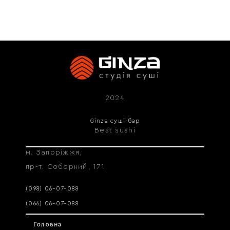
2024
Ginza суші-бар
Best sushi
м. Запоріжжя,
пр-т. Соборний, 171
(098) 06–07–088
(066) 06–07–088
Головна