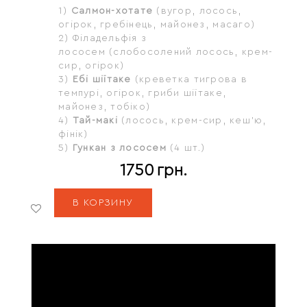
1)
Салмон-хотате
(вугор, лосось,
огірок, гребінець, майонез, масаго)
2)
Філадельфія з
лососем
(слобосолений лосось, крем-
сир, огірок)
3)
Ебі шіїтаке
(креветка тигрова в
темпурі, огірок, гриби шіїтаке,
майонез, тобіко)
4)
Тай-макі
(лосось, крем-сир, кеш'ю,
фінік)
5)
Гункан з лососем
(4 шт.)
1750
грн.
В КОРЗИНУ