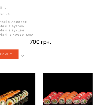
5 г.
ки:
24
Макі з лососем
Макі з вугром
Макі з тунцем
Макі
із креветкою
700
грн.
ОРЗИНУ