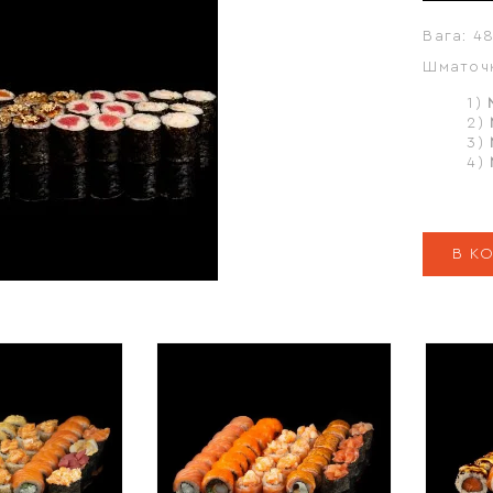
Вага:
48
Шматоч
1)
2)
3)
4)
В К