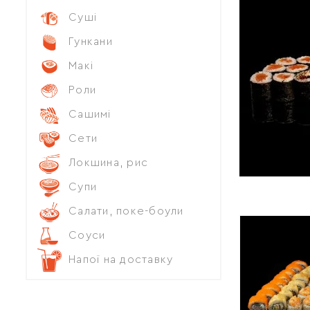
Суші
Гункани
Макі
Роли
Сашимі
Сети
Локшина, рис
Супи
Салати, поке-боули
Соуси
Напої на доставку