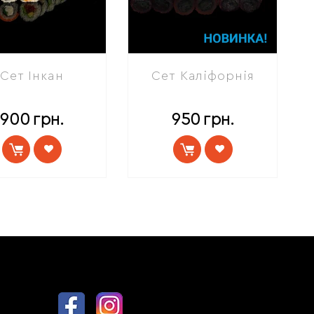
Сет Інкан
Сет Каліфорнія
900
грн.
950
грн.