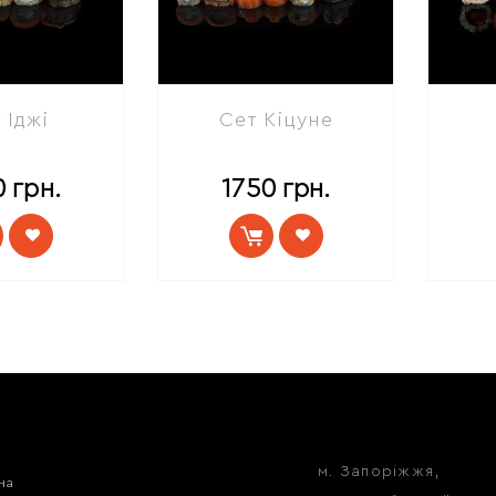
 Іджі
Сет Кіцуне
0
грн.
1750
грн.
м. Запоріжжя,
на