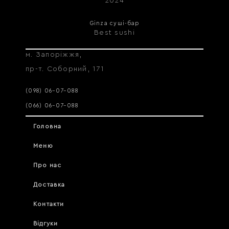
2024
Ginza суші-бар
Best sushi
м. Запоріжжя,
пр-т. Соборний, 171
(098) 06–07–088
(066) 06–07–088
Головна
Меню
Про нас
Доставка
Контакти
Відгуки