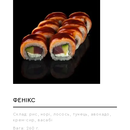
ФЕНІКС
Склад:
рис, норі, лосось, тунець, авокадо,
крем-сир, васабі
Вага:
260 г.