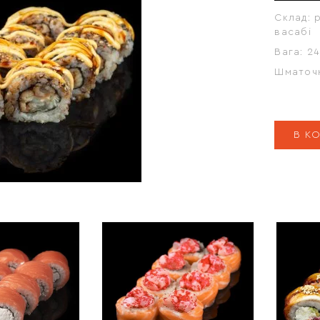
Склад:
р
васабі
Вага:
24
Шматоч
В К