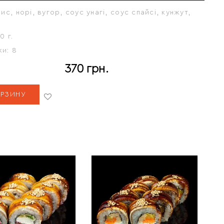
ис, норі, вугор, соус унагі, соус спайсі, кунжут,
0 г.
ки:
8
370
грн.
ОРЗИНУ