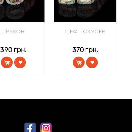
ДРАКОН
ШЕФ ТОКУСЕН
390
грн.
370
грн.