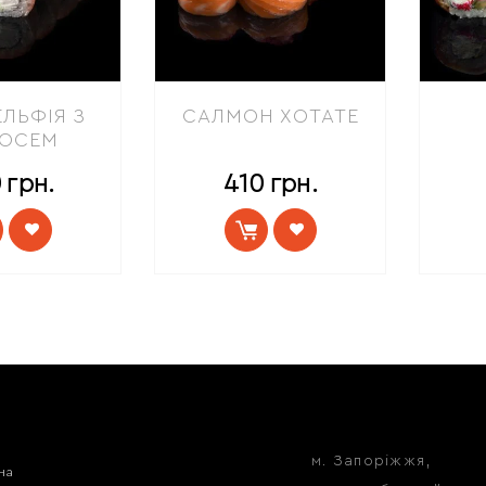
ЛЬФІЯ З
САЛМОН ХОТАТЕ
ОСЕМ
0
грн.
410
грн.
м. Запоріжжя,
на