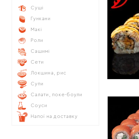
Суші
Гункани
Макі
Роли
Сашимі
Сети
Локшина, рис
Супи
Салати, поке-боули
Соуси
Напої на доставку