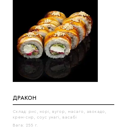
ДРАКОН
Склад:
рис, норі, вугор, масаго, авокадо,
крем-сир, соус унагі, васабі
Вага:
255 г.