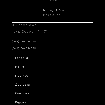
2024
Ginza суші-бар
Best sushi
м. Запоріжжя,
пр-т. Соборний, 171
(098) 06–07–088
(066) 06–07–088
Головна
Меню
Про нас
Доставка
Контакти
Відгуки