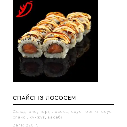
СПАЙСІ ІЗ ЛОСОСЕМ
Склад:
рис, норі, лосось, соус теріякі, соус
спайсі, кунжут, васабі
Вага:
220 г.