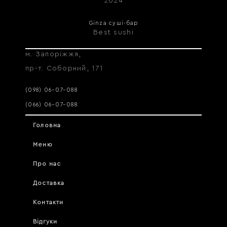
2024
Ginza суші-бар
Best sushi
м. Запоріжжя,
пр-т. Соборний, 171
(098) 06–07–088
(066) 06–07–088
Головна
Меню
Про нас
Доставка
Контакти
Відгуки